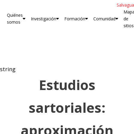
Salvagua
Map
Quiénes
Investigación
Formación
Comunidad
de
somos
sitios
string
Estudios
sartoriales:
aproximación