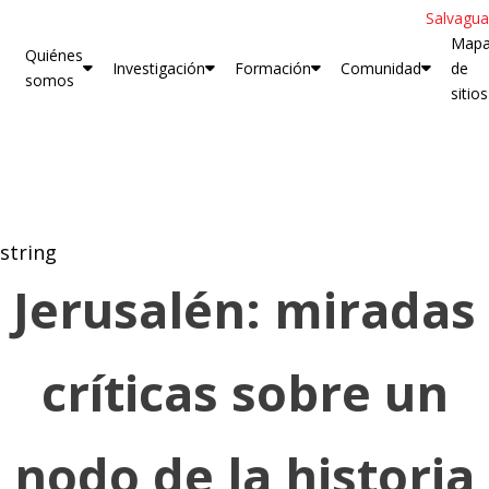
Salvagua
Map
Quiénes
Investigación
Formación
Comunidad
de
somos
sitios
string
Jerusalén: miradas
críticas sobre un
nodo de la historia