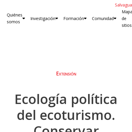
Salvagua
Map
Quiénes
Investigación
Formación
Comunidad
de
somos
sitios
Extensión
Ecología política
del ecoturismo.
Conservar