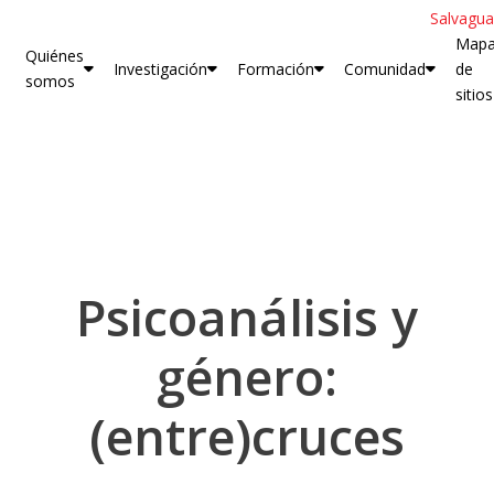
Salvagua
Map
Quiénes
Investigación
Formación
Comunidad
de
somos
sitios
Psicoanálisis y
género:
(entre)cruces