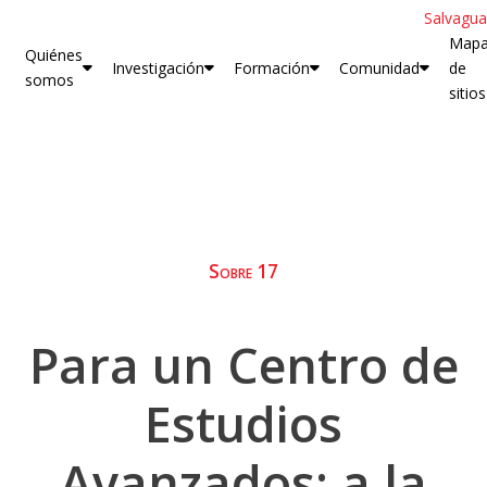
Salvagua
Map
Quiénes
Investigación
Formación
Comunidad
de
somos
sitios
Sobre 17
Para un Centro de
Estudios
Avanzados: a la