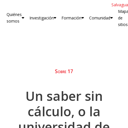
Salvagua
Map
Quiénes
Investigación
Formación
Comunidad
de
somos
sitios
Sobre 17
Un saber sin
cálculo, o la
universidad de