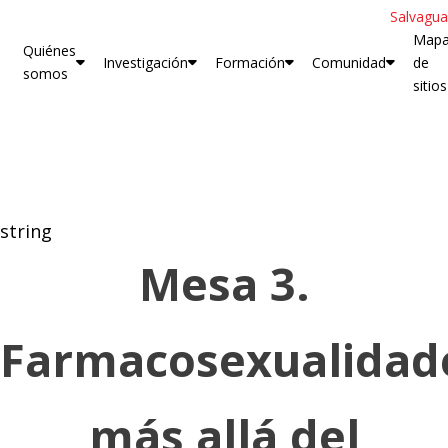
Salvagua
Map
Quiénes
Investigación
Formación
Comunidad
de
somos
sitios
string
Mesa 3.
Farmacosexualidad
más allá del