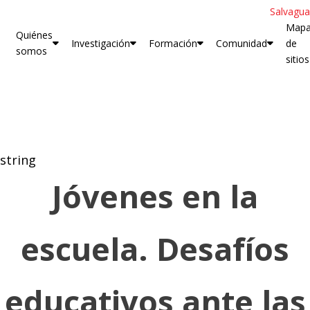
Salvagua
Map
Quiénes
Investigación
Formación
Comunidad
de
somos
sitios
string
Jóvenes en la
escuela. Desafíos
educativos ante las