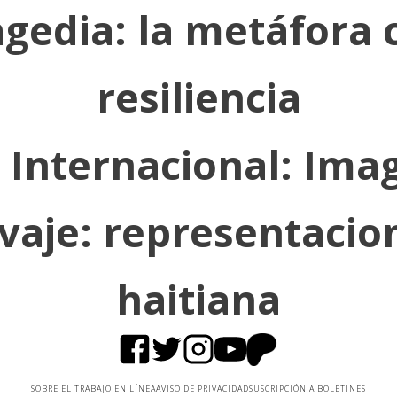
agedia: la metáfora 
resiliencia
Internacional: Imag
vaje: representacion
haitiana
SOBRE EL TRABAJO EN LÍNEA
AVISO DE PRIVACIDAD
SUSCRIPCIÓN A BOLETINES