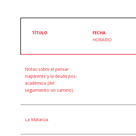
Feb
Mar
Ene
Feb
Mar
TÍTULO
FECHA
May
Jun
Abr
May
Jun
HORARIO
Ago
Sep
Jul
Ago
Sep
Nov
Dic
Oct
Nov
Dic
Notas sobre el pensar
inaparente y la deuda pos-
académica (del
seguimiento sin camino)
La Matanza