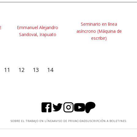
Seminario en línea
2
Emmanuel Alejandro
asíncrono (Máquina de
Sandoval, Irapuato
escribir)
11
12
13
14
SOBRE EL TRABAJO EN LÍNEA
AVISO DE PRIVACIDAD
SUSCRIPCIÓN A BOLETINES