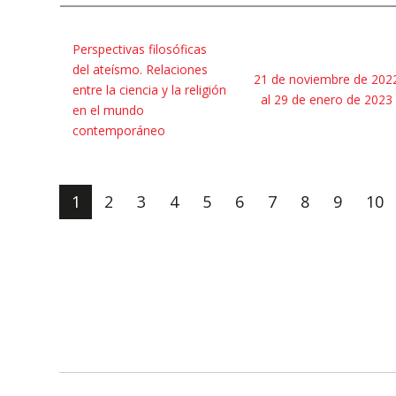
Perspectivas filosóficas
del ateísmo. Relaciones
21 de noviembre de 202
entre la ciencia y la religión
al 29 de enero de 2023
en el mundo
contemporáneo
1
2
3
4
5
6
7
8
9
10