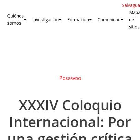
Salvagua
Map
Quiénes
Investigación
Formación
Comunidad
de
somos
sitios
Posgrado
XXXIV Coloquio
Internacional: Por
una gestión crítica